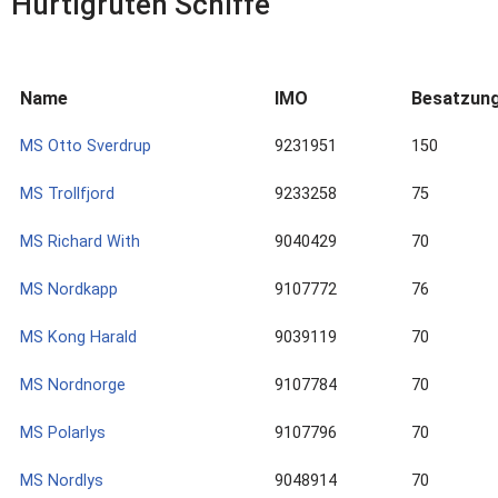
Hurtigruten Schiffe
Name
IMO
Besatzun
MS Otto Sverdrup
9231951
150
MS Trollfjord
9233258
75
MS Richard With
9040429
70
MS Nordkapp
9107772
76
MS Kong Harald
9039119
70
MS Nordnorge
9107784
70
MS Polarlys
9107796
70
MS Nordlys
9048914
70