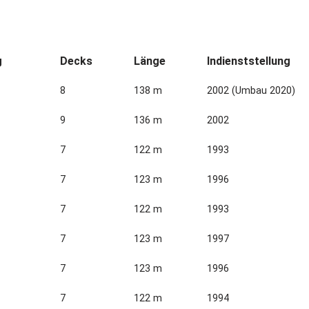
g
Decks
Länge
Indienststellung
8
138 m
2002 (Umbau 2020)
9
136 m
2002
7
122 m
1993
7
123 m
1996
7
122 m
1993
7
123 m
1997
7
123 m
1996
7
122 m
1994