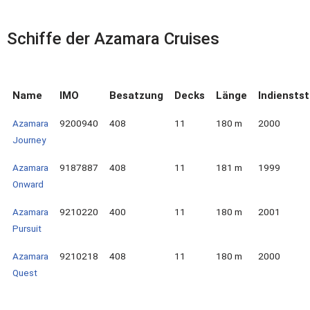
Schiffe der Azamara Cruises
Name
IMO
Besatzung
Decks
Länge
Indienstst
Azamara
9200940
408
11
180 m
2000
Journey
Azamara
9187887
408
11
181 m
1999
Onward
Azamara
9210220
400
11
180 m
2001
Pursuit
Azamara
9210218
408
11
180 m
2000
Quest