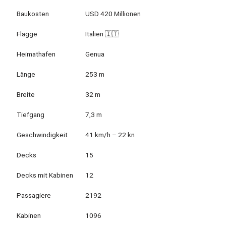
Baukosten
USD 420 Millionen
Flagge
Italien 🇮🇹
Heimathafen
Genua
Länge
253 m
Breite
32 m
Tiefgang
7,3 m
Geschwindigkeit
41 km/h – 22 kn
Decks
15
Decks mit Kabinen
12
Passagiere
2192
Kabinen
1096