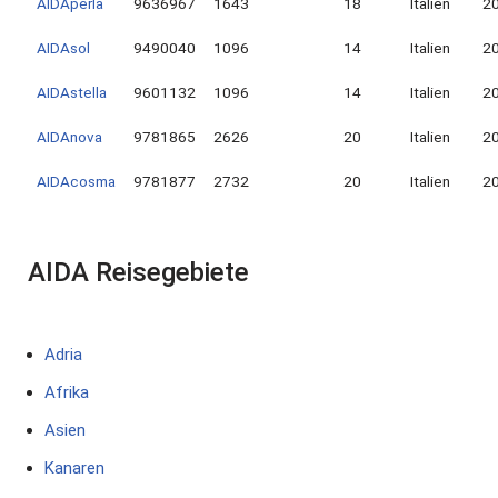
AIDAperla
9636967
1643
18
Italien
2
AIDAsol
9490040
1096
14
Italien
2
AIDAstella
9601132
1096
14
Italien
2
AIDAnova
9781865
2626
20
Italien
2
AIDAcosma
9781877
2732
20
Italien
2
AIDA Reisegebiete
Adria
Afrika
Asien
Kanaren