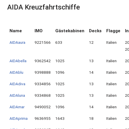
AIDA Kreuzfahrtschiffe
Name
IMO
Gästekabinen
Decks
Flagge
I
AIDAaura
9221566
633
12
Italien
2
2
AIDAbella
9362542
1025
13
Italien
2
AIDAblu
9398888
1096
14
Italien
2
AIDAdiva
9334856
1025
13
Italien
2
AIDAluna
9334868
1025
13
Italien
2
AIDAmar
9490052
1096
14
Italien
2
AIDAprima
9636955
1643
18
Italien
2